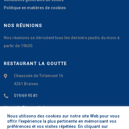
Politique en matières de cookies
NOS RÉUNIONS
Nos réunions se déroulent tous les derniers jeudis du mois à
partir de 19h30.
RESTAURANT LA GOUTTE
Chaussée de Tirlemont 16
4261 Braives
019/69 95 81
info@la-goutte.be
Nous utilisons des cookies sur notre site Web pour vous
www.la-goutte.be
offrir l'expérience la plus pertinente en mémorisant vos
préférences et vos visites répétées. En cliquant sur