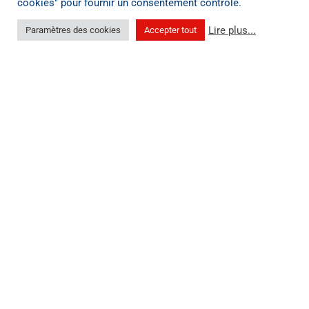
cookies" pour fournir un consentement contrôlé.
Lire plus...
Paramètres des cookies
Accepter tout
Nos actions sociales
Depuis la création du club en 2013, grâce à VOUS, plus de
90.000 € ont pu être distribués à des associations
œuvrant pour l’enfance !