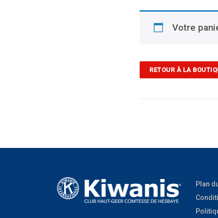
Votre pani
RETOUR À LA BOUTIQ
Plan du
Condit
Politi