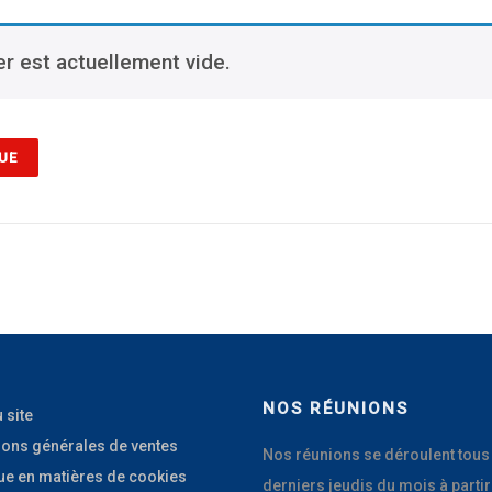
er est actuellement vide.
UE
NOS RÉUNIONS
 site
ions générales de ventes
Nos réunions se déroulent tous
que en matières de cookies
derniers jeudis du mois à partir