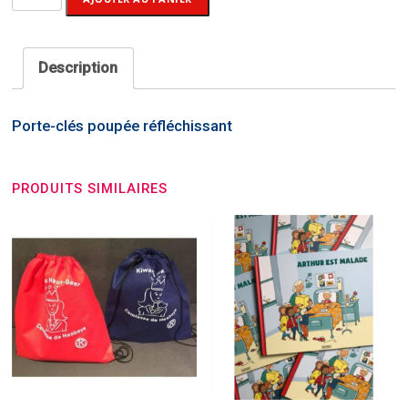
de
Porte-
clés
Description
réfléchissant
Porte-clés poupée réfléchissant
PRODUITS SIMILAIRES