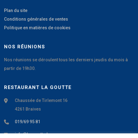
du
produit
Plan du site
Conditions générales de ventes
Politique en matières de cookies
NOS RÉUNIONS
Nos réunions se déroulent tous les derniers jeudis du mois à
partir de 19h30.
RESTAURANT LA GOUTTE
Chaussée de Tirlemont 16
4261 Braives
019/69 95 81
info@la-goutte.be