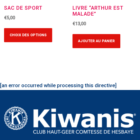
SAC DE SPORT
LIVRE “ARTHUR EST
MALADE”
€
5,00
€
13,00
Ce
CHOIX DES OPTIONS
produit
AJOUTER AU PANIER
a
plusieurs
variations.
Les
options
[an error occurred while processing this directive]
peuvent
être
choisies
sur
la
page