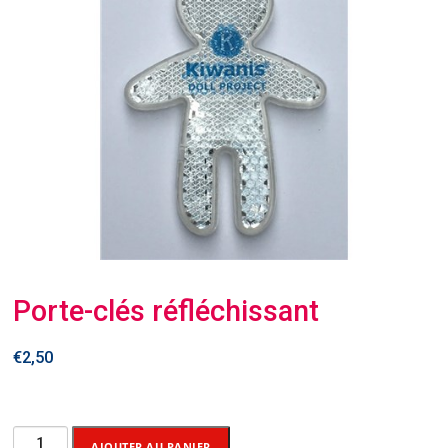
Porte-clés réfléchissant
€
2,50
quantité
AJOUTER AU PANIER