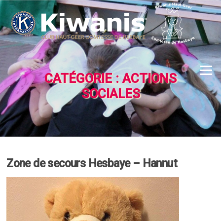
Aller
au
contenu
Menu
CATÉGORIE :
ACTIONS
SOCIALES
Zone de secours Hesbaye – Hannut