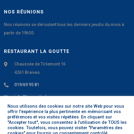
NOS RÉUNIONS
Nos réunions se déroulent tous les derniers jeudis du mois à
partir de 19h30.
RESTAURANT LA GOUTTE
Chaussée de Tirlemont 16
4261 Braives
019/69 95 81
info@la-goutte.be
Nous utilisons des cookies sur notre site Web pour vous
www.la-goutte.be
offrir l'expérience la plus pertinente en mémorisant vos
préférences et vos visites répétées. En cliquant sur
"Accepter tout", vous consentez à l'utilisation de TOUS les
cookies. Toutefois, vous pouvez visiter "Paramètres des
cookies" pour fournir un consentement contrôlé.